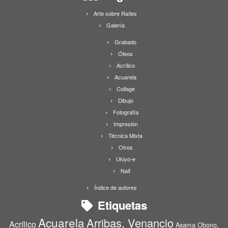
Arte sobre Raíles
Galería
Grabado
Óleos
Acrílico
Acuarela
Collage
Dibujo
Fotografía
Impresión
Técnica Mixta
Otros
Ukiyo-e
Naif
Índice de autores
Etiquetas
Acuarela
Arribas, Venancio
Acrílico
Asama Obono,