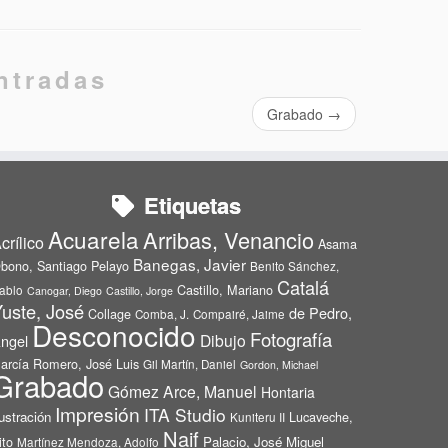
ntradas
Grabado
→
Etiquetas
Acuarela
Arribas, Venancio
crílico
Asama
Banegas, Javier
bono, Santiago Pelayo
Benito Sánchez,
Catalá
Castillo, Mariano
ablo
Canogar, Diego
Castillo, Jorge
uste, José
de Pedro,
Collage
Comba, J.
Compairé, Jaime
Desconocido
Fotografía
Dibujo
ngel
arcía Romero, José Luis
Gil Martín, Daniel
Gordon, Michael
Grabado
Gómez Arce, Manuel
Hontaria
Impresión
ITA Studio
lustración
Lucaveche,
Kuniteru II
Naif
ito
Palacio, José Miguel
Martínez Mendoza, Adolfo