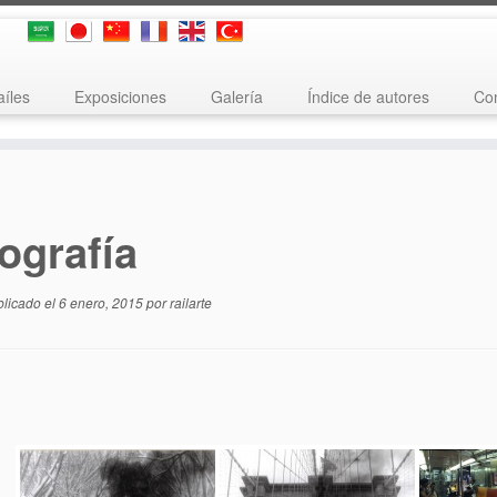
aíles
Exposiciones
Galería
Índice de autores
Con
ografía
blicado el
6 enero, 2015
por
railarte