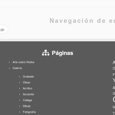
Navegación de e
ujo
Páginas
A
Arte sobre Raíles
Galería
O
P
Grabado
Y
Óleos
A
Acrílico
G
Acuarela
Collage
Dibujo
I
Fotografía
T