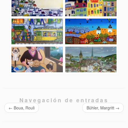
Navegación de entradas
←
Boua, Rouli
Bühler, Margritt
→