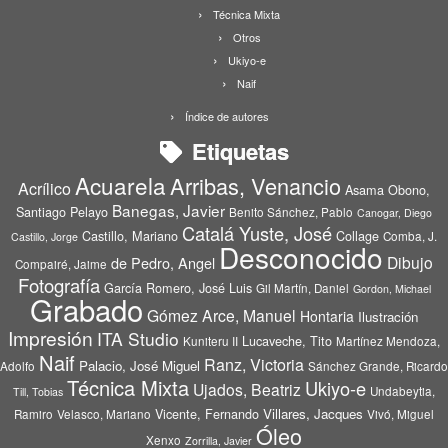
Técnica Mixta
Otros
Ukiyo-e
Naif
Índice de autores
Etiquetas
Acuarela
Arribas, Venancio
Acrílico
Asama Obono,
Banegas, Javier
Santiago Pelayo
Benito Sánchez, Pablo
Canogar, Diego
Catalá Yuste, José
Castillo, Mariano
Collage
Comba, J.
Castillo, Jorge
Desconocido
Dibujo
de Pedro, Angel
Compairé, Jaime
Fotografía
García Romero, José Luis
Gil Martín, Daniel
Gordon, Michael
Grabado
Gómez Arce, Manuel
Hontaria
Ilustración
Impresión
ITA Studio
Lucaveche, Tito
Kuniteru II
Martínez Mendoza,
Naif
Ranz, Victoria
Palacio, José Miguel
Adolfo
Sánchez Grande, Ricardo
Técnica Mixta
Ukiyo-e
Ujados, Beatriz
Undabeytia,
Till, Tobias
Vicente, Fernando
Villares, Jacques
Ramiro
Velasco, Mariano
Vivó, Miguel
Óleo
Xenxo
Zorrilla, Javier