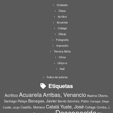
Grabado
Óleos
Acrílico
Acuarela
Collage
Dibujo
Fotografía
Impresión
Técnica Mixta
Otros
Ukiyo-e
Naif
Índice de autores
Etiquetas
Acuarela
Arribas, Venancio
Acrílico
Asama Obono,
Banegas, Javier
Santiago Pelayo
Benito Sánchez, Pablo
Canogar, Diego
Catalá Yuste, José
Castillo, Mariano
Collage
Comba, J.
Castillo, Jorge
Desconocido