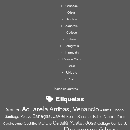
Grabado
Óleos
Acrílico
Acuarela
Collage
Dibujo
Fotografía
Impresión
Técnica Mixta
Otros
Ukiyo-e
Naif
Índice de autores
Etiquetas
Acuarela
Arribas, Venancio
Acrílico
Asama Obono,
Banegas, Javier
Santiago Pelayo
Benito Sánchez, Pablo
Canogar, Diego
Catalá Yuste, José
Castillo, Mariano
Collage
Comba, J.
Castillo, Jorge
Desconocido