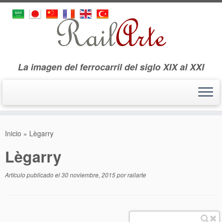
La imagen del ferrocarril del siglo XIX al XXI
Saltar
al
Inicio
»
Lègarry
contenido
Lègarry
Artículo publicado el
30 noviembre, 2015
por
railarte