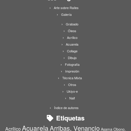
Arte sobre Raíles
Galería
Grabado
Óleos
Acrílico
Acuarela
Collage
Dibujo
Fotografía
Impresión
Técnica Mixta
Otros
Ukiyo-e
Naif
Índice de autores
Etiquetas
Acuarela
Arribas, Venancio
Acrílico
Asama Obono,