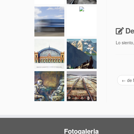
De
Lo siento
←
de 
Fotogaleria