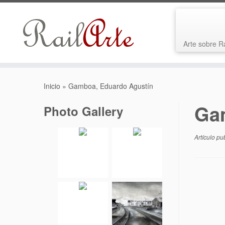
Arte sobre R
Saltar
al
Inicio
»
Gamboa, Eduardo Agustín
contenido
Ga
Photo Gallery
Artículo pu