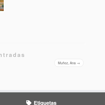
ntradas
Muñoz, Ana
→
Etiquetas