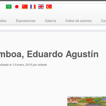
aíles
Exposiciones
Galería
Índice de autores
Con
mboa, Eduardo Agustín
blicado el
13 enero, 2015
por
railarte