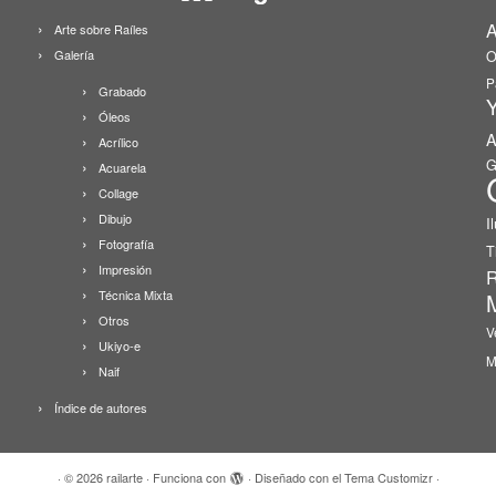
A
Arte sobre Raíles
Galería
O
P
Grabado
Y
Óleos
A
Acrílico
G
Acuarela
Collage
Dibujo
I
Fotografía
T
Impresión
R
Técnica Mixta
Otros
V
Ukiyo-e
M
Naif
Índice de autores
·
© 2026
railarte
·
Funciona con
·
Diseñado con el
Tema Customizr
·