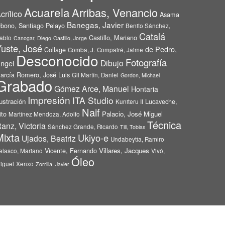
Acuarela
Arribas, Venancio
crílico
Asama
Banegas, Javier
bono, Santiago Pelayo
Benito Sánchez,
Catalá
Castillo, Mariano
ablo
Canogar, Diego
Castillo, Jorge
uste, José
de Pedro,
Collage
Comba, J.
Compairé, Jaime
Desconocido
Fotografía
Dibujo
ngel
arcía Romero, José Luis
Gil Martín, Daniel
Gordon, Michael
Grabado
Gómez Arce, Manuel
Hontaria
Impresión
ITA Studio
lustración
Lucaveche,
Kuniteru II
Naif
ito
Palacio, José Miguel
Martínez Mendoza, Adolfo
Técnica
anz, Victoria
Sánchez Grande, Ricardo
Till, Tobias
Mixta
Ukiyo-e
Ujados, Beatriz
Undabeytia, Ramiro
Vicente, Fernando
Villares, Jacques
elasco, Mariano
Vivó,
Óleo
iguel
Xenxo
Zorrilla, Javier