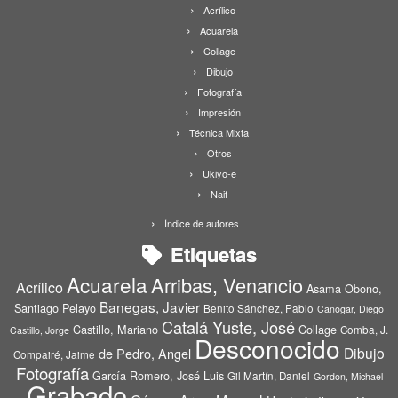
Acrílico
Acuarela
Collage
Dibujo
Fotografía
Impresión
Técnica Mixta
Otros
Ukiyo-e
Naif
Índice de autores
Etiquetas
Acuarela
Arribas, Venancio
Acrílico
Asama Obono,
Banegas, Javier
Santiago Pelayo
Benito Sánchez, Pablo
Canogar, Diego
Catalá Yuste, José
Castillo, Mariano
Collage
Comba, J.
Castillo, Jorge
Desconocido
Dibujo
de Pedro, Angel
Compairé, Jaime
Fotografía
García Romero, José Luis
Gil Martín, Daniel
Gordon, Michael
Grabado