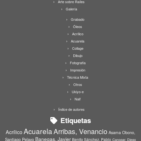
Arte sobre Raíles
Galería
Grabado
Óleos
Acrílico
Acuarela
Collage
Dibujo
Fotografía
Impresión
Técnica Mixta
Otros
Ukiyo-e
Naif
Índice de autores
Etiquetas
Acuarela
Arribas, Venancio
Acrílico
Asama Obono,
Banegas, Javier
Santiago Pelayo
Benito Sánchez, Pablo
Canogar, Diego