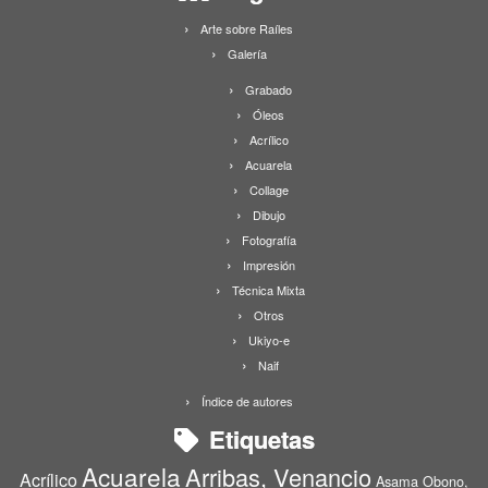
Arte sobre Raíles
Galería
Grabado
Óleos
Acrílico
Acuarela
Collage
Dibujo
Fotografía
Impresión
Técnica Mixta
Otros
Ukiyo-e
Naif
Índice de autores
Etiquetas
Acuarela
Arribas, Venancio
Acrílico
Asama Obono,