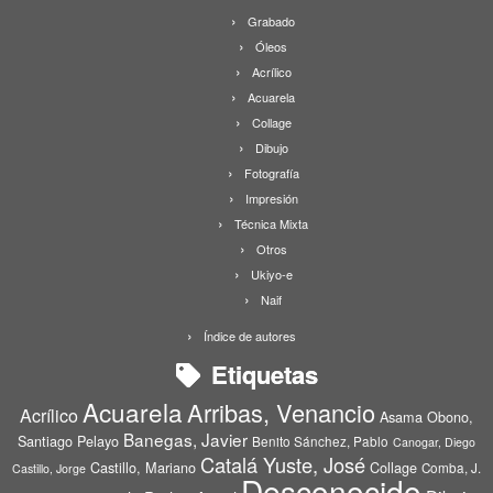
Grabado
Óleos
Acrílico
Acuarela
Collage
Dibujo
Fotografía
Impresión
Técnica Mixta
Otros
Ukiyo-e
Naif
Índice de autores
Etiquetas
Acuarela
Arribas, Venancio
Acrílico
Asama Obono,
Banegas, Javier
Santiago Pelayo
Benito Sánchez, Pablo
Canogar, Diego
Catalá Yuste, José
Castillo, Mariano
Collage
Comba, J.
Castillo, Jorge
Desconocido