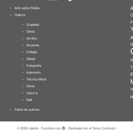
A
Arte sobre Raíles
Galería
O
P
Grabado
Y
Óleos
A
Acrílico
G
Acuarela
Collage
Dibujo
I
Fotografía
T
Impresión
R
Técnica Mixta
Otros
V
Ukiyo-e
M
Naif
Índice de autores
·
© 2026
railarte
·
Funciona con
·
Diseñado con el
Tema Customizr
·