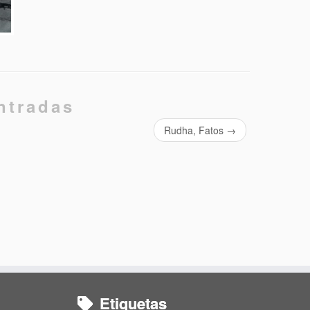
ntradas
Rudha, Fatos
→
Etiquetas