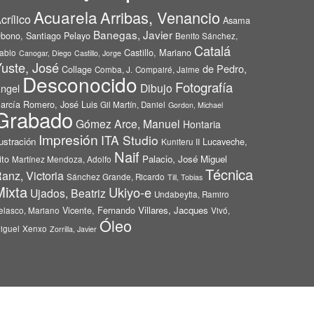
Acuarela
Arribas, Venancio
crílico
Asama
Banegas, Javier
bono, Santiago Pelayo
Benito Sánchez,
Catalá
Castillo, Mariano
ablo
Canogar, Diego
Castillo, Jorge
uste, José
de Pedro,
Collage
Comba, J.
Compairé, Jaime
Desconocido
Fotografía
Dibujo
ngel
arcía Romero, José Luis
Gil Martín, Daniel
Gordon, Michael
Grabado
Gómez Arce, Manuel
Hontaria
Impresión
ITA Studio
lustración
Lucaveche,
Kuniteru II
Naif
ito
Palacio, José Miguel
Martínez Mendoza, Adolfo
Técnica
anz, Victoria
Sánchez Grande, Ricardo
Till, Tobias
Mixta
Ukiyo-e
Ujados, Beatriz
Undabeytia, Ramiro
Vicente, Fernando
Villares, Jacques
elasco, Mariano
Vivó,
Óleo
iguel
Xenxo
Zorrilla, Javier