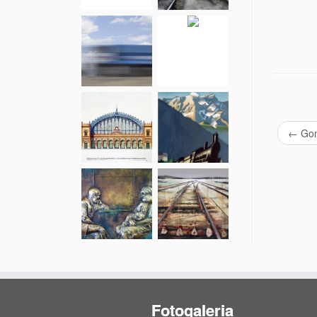
←
Gon
Fotogaleria