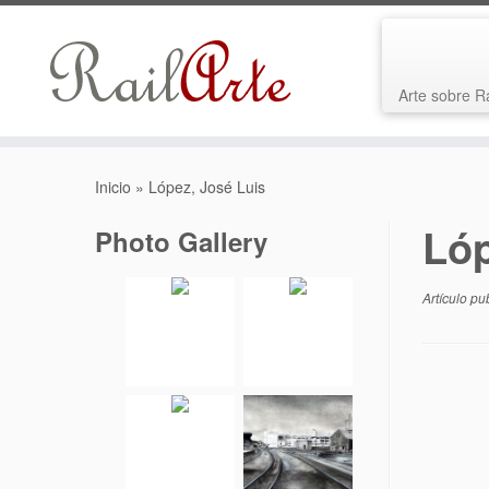
Arte sobre R
Saltar
al
Inicio
»
López, José Luis
contenido
Lóp
Photo Gallery
Artículo pu