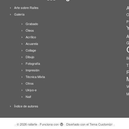
A
Arte sobre Raíles
Galería
O
P
Grabado
Y
Óleos
A
Acrílico
G
Acuarela
Collage
Dibujo
I
Fotografía
T
Impresión
R
Técnica Mixta
Otros
V
Ukiyo-e
M
Naif
Índice de autores
·
© 2026
railarte
·
Funciona con
·
Diseñado con el
Tema Customizr
·