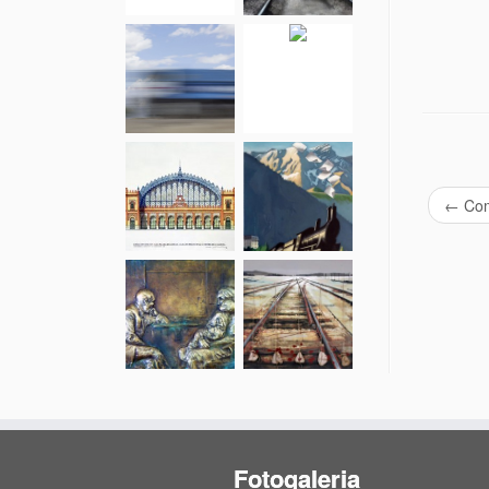
←
Com
Fotogaleria