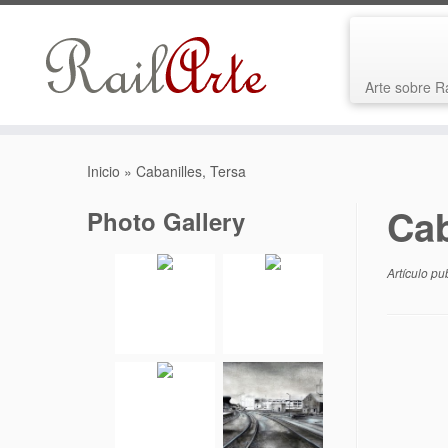
Arte sobre R
Saltar
al
Inicio
»
Cabanilles, Tersa
contenido
Cab
Photo Gallery
Artículo pu