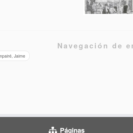
Navegación de e
pairé, Jaime
Páginas