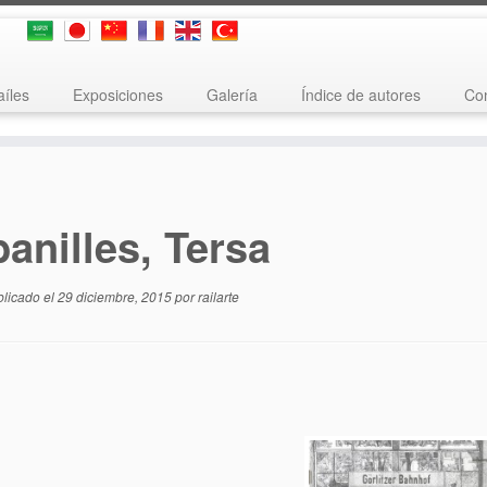
aíles
Exposiciones
Galería
Índice de autores
Con
anilles, Tersa
blicado el
29 diciembre, 2015
por
railarte