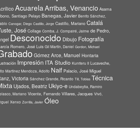
Acuarela
Arribas, Venancio
crílico
Asama
Banegas, Javier
bono, Santiago Pelayo
Benito Sánchez,
Catalá
Castillo, Mariano
ablo
Canogar, Diego
Castillo, Jorge
uste, José
de Pedro,
Collage
Comba, J.
Compairé, Jaime
Desconocido
Fotografía
Dibujo
ngel
arcía Romero, José Luis
Gil Martín, Daniel
Gordon, Michael
Grabado
Gómez Arce, Manuel
Hontaria
Impresión
ITA Studio
lustración
Lucaveche,
Kuniteru II
Naif
ito
Palacio, José Miguel
Martínez Mendoza, Adolfo
Técnica
anz, Victoria
Sánchez Grande, Ricardo
Till, Tobias
Mixta
Ukiyo-e
Ujados, Beatriz
Undabeytia, Ramiro
Vicente, Fernando
Villares, Jacques
elasco, Mariano
Vivó,
Óleo
iguel
Xenxo
Zorrilla, Javier