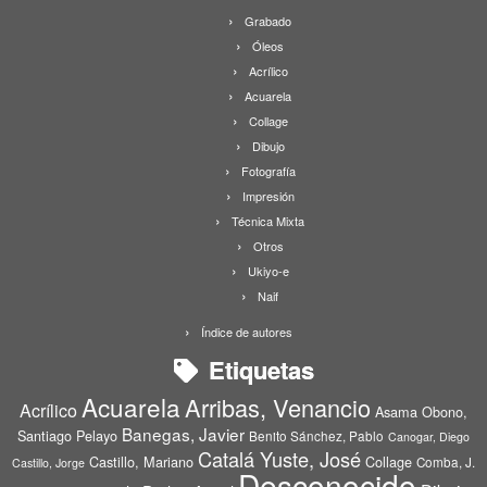
Grabado
Óleos
Acrílico
Acuarela
Collage
Dibujo
Fotografía
Impresión
Técnica Mixta
Otros
Ukiyo-e
Naif
Índice de autores
Etiquetas
Acuarela
Arribas, Venancio
Acrílico
Asama Obono,
Banegas, Javier
Santiago Pelayo
Benito Sánchez, Pablo
Canogar, Diego
Catalá Yuste, José
Castillo, Mariano
Collage
Comba, J.
Castillo, Jorge
Desconocido