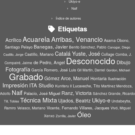
Ukiyo-e
Naif
Índice de autores
Etiquetas
Acuarela
Arribas, Venancio
Acrílico
Asama Obono,
Banegas, Javier
Santiago Pelayo
Benito Sánchez, Pablo
Canogar, Diego
Catalá Yuste, José
Castillo, Mariano
Collage
Comba, J.
Castillo, Jorge
Desconocido
Dibujo
de Pedro, Angel
Compairé, Jaime
Fotografía
García Romero, José Luis
Gil Martín, Daniel
Gordon, Michael
Grabado
Gómez Arce, Manuel
Hontaria
Ilustración
Impresión
ITA Studio
Lucaveche, Tito
Kuniteru II
Martínez Mendoza,
Naif
Ranz, Victoria
Palacio, José Miguel
Adolfo
Sánchez Grande, Ricardo
Técnica Mixta
Ukiyo-e
Ujados, Beatriz
Undabeytia,
Till, Tobias
Vicente, Fernando
Villares, Jacques
Ramiro
Velasco, Mariano
Vivó, Miguel
Óleo
Xenxo
Zorrilla, Javier